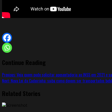
Continue Reading
Previous:
Veja quem pode solicitar aposentadoria ao INSS em 2021 e s
Next:
Nova Lei da Cadeirinha: saiba como devem ser transportados bebê
Related Stories