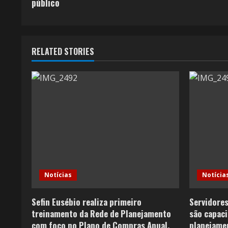
público
RELATED STORIES
Notícias
Notícia
Sefin Eusébio realiza primeiro
Servidores
treinamento da Rede de Planejamento
são capaci
com foco no Plano de Compras Anual.
planejamen