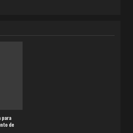
a para
ento de