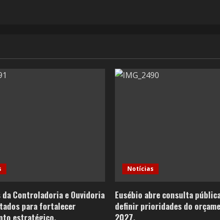
s
Notícias
 da Controladoria e Ouvidoria
Eusébio abre consulta públic
tados para fortalecer
definir prioridades do orçam
to estratégico.
2027.