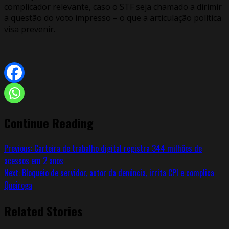
complicador relevante, caso o STF seja chamado a dirimir
a questão do voto impresso – o que a articulação política
visa prevenir.
Continue Reading
Previous:
Carteira de trabalho digital registra 344 milhões de
acessos em 2 anos
Next:
Bloqueio de servidor, autor da denúncia, irrita CPI e complica
Queiroga
Related Stories