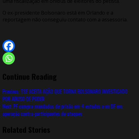
uma fiscalização em ônibus de eleitores do petista.
O ex-presidente Bolsonaro está em Orlando e a
reportagem não conseguiu contato com a assessoria.
Continue Reading
Previous:
TSE ACEITA AÇÃO QUE TORNA BOLSONARO INVESTIGADO
POR ABUSO DE PODER
Next:
PF cumpre mandados de prisão em 4 estados e no DF em
operação contra participantes de ataques
Related Stories