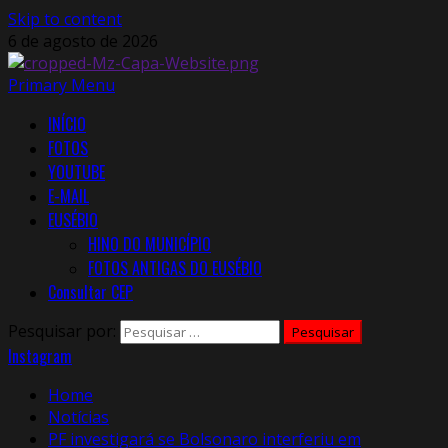
Skip to content
6 de agosto de 2026
Primary Menu
INÍCIO
FOTOS
YOUTUBE
E-MAIL
EUSÉBIO
HINO DO MUNICÍPIO
FOTOS ANTIGAS DO EUSÉBIO
Consultar CEP
Pesquisar por:
Instagram
Home
Notícias
PF investigará se Bolsonaro interferiu em