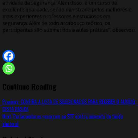
atividade da segurança. Além disso, é um curso de
excelente qualidade, sendo ministrado pelos melhores e
mais experientes professores e estudiosos em
segurança. Além de todo arcabouço teórico, os
participantes são submetidos a aulas práticas”, observou.
Continue Reading
Previous:
CONFIRA A LISTA DE SELECIONADOS PARA RECEBER O AUXÍLIO
CESTA BÁSICA
Next:
Parlamentares recorrem ao STF contra aumento do fundo
eleitoral