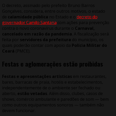
O decreto, assinado pelo prefeito Bruno Barros
Gonçalves, considera, entre outros motivos, o estado
de
calamidade pública
no Estado e o
decreto do
governador Camilo Santana
com ações para prevenção
contra o novo coronavírus durante o
Carnaval,
cancelado em razão da pandemia
. A fiscalização será
feita por
servidores da prefeitura
do município, os
quais poderão contar com apoio da
Polícia Militar do
Ceará
(PMCE).
Festas e aglomerações estão proibidas
Festas e apresentações artísticas
em restaurantes,
bares, barracas de praia, hotéis e estabelecimentos,
independentemente de o ambiente ser fechado ou
aberto,
estão vetadas
. Além disso, clubes, casos de
shows, comércio ambulante e paredões de som — bem
como outros equipamentos sonoros — também não
devem funcionar.