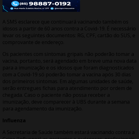
A SMS esclarece que continuará vacinando também os
idosos a partir de 60 anos contra a Covid-19. É necessário
levar os seguintes documentos: RG, CPF, cartão do SUS, e
comprovante de endereço.
Os pacientes com sintomas gripais não poderão tomar a
vacina, portanto, será agendado em breve uma nova data
para a imunização e os idosos que foram diagnosticados
com a Covid-19 só poderão tomar a vacina após 30 dias
dos primeiros sintomas. Em algumas unidades de saúde,
serão entregues fichas para atendimento por ordem de
chegada. Caso o paciente não possa receber a
imunização, deve comparecer à UBS durante a semana
para agendamento da imunização.
Influenza
A Secretaria de Saúde também estará vacinando contra a
Gripe (Influenza) as gestantes e puérperas, profissionais