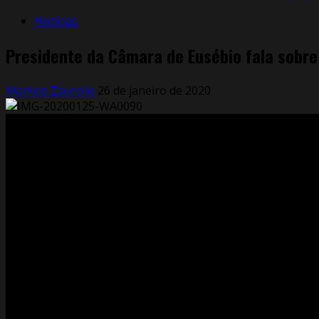
Notícias
Presidente da Câmara de Eusébio fala sobre
Markos Zaurelio
26 de janeiro de 2020