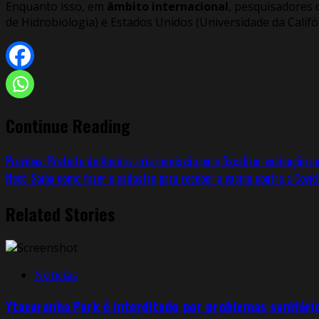
Enquanto isso, em
âmbito internacional
, pesquisadores 
de Hidrobiologia) e Estados Unidos (Universidade da Califór
Continue Reading
Previous:
Prefeito de Aquiraz cria comissão para fiscalizar vacinação c
Next:
Saiba como fazer o cadastro para receber a vacina contra a Covid
Related Stories
Notícias
Ytacaranha Park é interditado por problemas sanitári