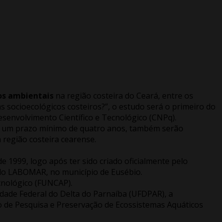
os ambientais
na região costeira do Ceará, entre os
 socioecológicos costeiros?”, o estudo será o primeiro do
senvolvimento Científico e Tecnológico (CNPq).
 Em um prazo mínimo de quatro anos, também serão
região costeira cearense.
e 1999, logo após ter sido criado oficialmente pelo
), do LABOMAR, no município de Eusébio.
cnológico (FUNCAP).
idade Federal do Delta do Parnaíba (UFDPAR), a
o de Pesquisa e Preservação de Ecossistemas Aquáticos