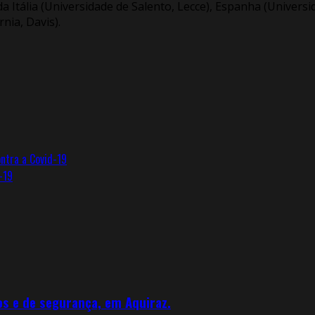
da Itália (Universidade de Salento, Lecce), Espanha (Univer
nia, Davis).
ontra a Covid-19
-19
os e de segurança, em Aquiraz.