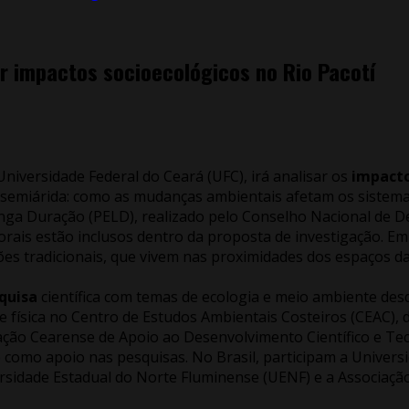
 impactos socioecológicos no Rio Pacotí
 Universidade Federal do Ceará (UFC), irá analisar os
impact
a semiárida: como as mudanças ambientais afetam os sistemas
nga Duração (PELD), realizado pelo Conselho Nacional de De
corais estão inclusos dentro da proposta de investigação.
s tradicionais, que vivem nas proximidades dos espaços da 
squisa
científica com temas de ecologia e meio ambiente desd
sede física no Centro de Estudos Ambientais Costeiros (CEAC
ção Cearense de Apoio ao Desenvolvimento Científico e Te
 como apoio nas pesquisas. No Brasil, participam a Univers
ersidade Estadual do Norte Fluminense (UENF) e a Associaçã