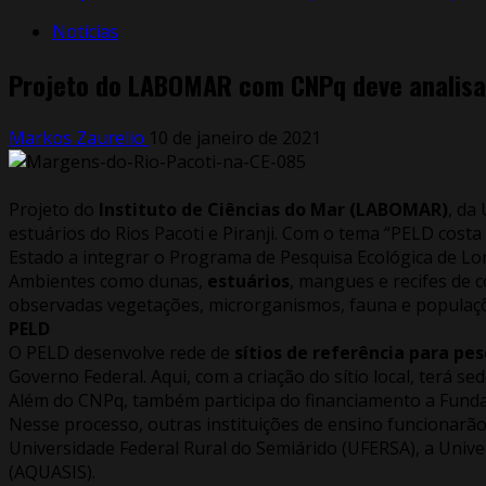
Notícias
Projeto do LABOMAR com CNPq deve analisar
Markos Zaurelio
10 de janeiro de 2021
Projeto do
Instituto de Ciências do Mar (LABOMAR)
, da
estuários do Rios Pacoti e Piranji. Com o tema “PELD cost
Estado a integrar o Programa de Pesquisa Ecológica de Lo
Ambientes como dunas,
estuários
, mangues e recifes de 
observadas vegetações, microrganismos, fauna e populaçõe
PELD
O PELD desenvolve rede de
sítios de referência para pe
Governo Federal. Aqui, com a criação do sítio local, terá 
Além do CNPq, também participa do financiamento a Funda
Nesse processo, outras instituições de ensino funcionarão
Universidade Federal Rural do Semiárido (UFERSA), a Univ
(AQUASIS).