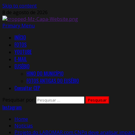
Skip to content
8 de agosto de 2026
Primary Menu
INÍCIO
FOTOS
YOUTUBE
E-MAIL
EUSÉBIO
HINO DO MUNICÍPIO
FOTOS ANTIGAS DO EUSÉBIO
Consultar CEP
Pesquisar por:
Instagram
Home
Notícias
Projeto do LABOMAR com CNPq deve analisar impactos