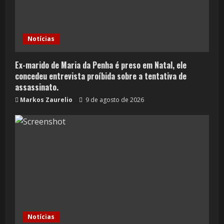
a
d
Notícias
i
Ex-marido de Maria da Penha é preso em Natal, ele
n
concedeu entrevista proíbida sobre a tentativa de
g
assassinato.
Markos Zaurelio
9 de agosto de 2026
Notícias