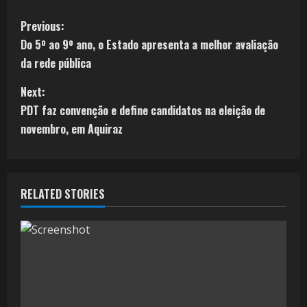
C
Previous:
Do 5º ao 9º ano, o Estado apresenta a melhor avaliação
o
da rede pública
n
Next:
t
PDT faz convenção e define candidatos na eleição de
novembro, em Aquiraz
i
n
RELATED STORIES
u
e
R
e