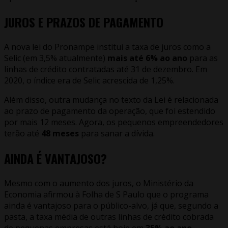
JUROS E PRAZOS DE PAGAMENTO
A nova lei do Pronampe institui a taxa de juros como a
Selic (em 3,5% atualmente)
mais até 6% ao ano
para as
linhas de crédito contratadas até 31 de dezembro. Em
2020, o índice era de Selic acrescida de 1,25%.
Além disso, outra mudança no texto da Lei é relacionada
ao prazo de pagamento da operação, que foi estendido
por mais 12 meses. Agora, os pequenos empreendedores
terão até
48 meses
para sanar a dívida.
AINDA É VANTAJOSO
?
Mesmo com o aumento dos juros, o Ministério da
Economia afirmou à Folha de S Paulo que o programa
ainda é vantajoso para o público-alvo, já que, segundo a
pasta, a taxa média de outras linhas de crédito cobrada
de pequenas empresas está hoje em
35% ao ano
.