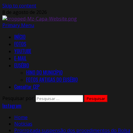
Skip to content
8 de agosto de 2026
Primary Menu
INÍCIO
FOTOS
YOUTUBE
E-MAIL
EUSÉBIO
HINO DO MUNICÍPIO
FOTOS ANTIGAS DO EUSÉBIO
Consultar CEP
Pesquisar por:
Instagram
Home
Notícias
Prorrogada suspensão dos procedimentos do Bolsa