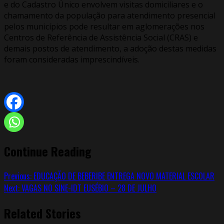
e do Cadastro Único envolvem visitas domiciliares e o
chamamento da população para atendimento presencial
pelos municípios pode resultar em aglomerações nos
Centros de Referência de Assistência Social (CRAS) e
demais postos de atendimento, a adoção destas medidas
foram consideradas imprescindíveis.
Continue Reading
Previous:
EDUCAÇÃO DE BEBERIBE ENTREGA NOVO MATERIAL ESCOLAR
Next:
VAGAS NO SINE-IDT EUSÉBIO – 28 DE JULHO
Related Stories