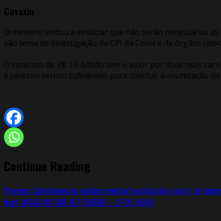
Covaxin
O ministro voltou a sinalizar que não serão necessárias a
são tema de investigação da CPI da Covid e de órgãos como 
O contrato de R$ 1,6 bilhão tem o valor por dose mais car
e Janssen seriam suficientes para concluir a imunização da
Continue Reading
Previous:
Caminhoneiros avaliam eventual paralisação a partir de domi
Next:
VAGAS NO SINE-IDT EUSÉBIO – 21 DE JULHO