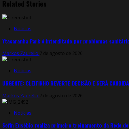
Related Stories
Notícias
Ytacaranha Park é interditado por problemas sanitári
Markos Zaurelio
7 de agosto de 2026
Notícias
URGENTE: CLEITINHO REVERTE DECISÃO E SERÁ CANDIDA
Markos Zaurelio
7 de agosto de 2026
Notícias
Sefin Eusébio realiza primeiro treinamento da Rede d