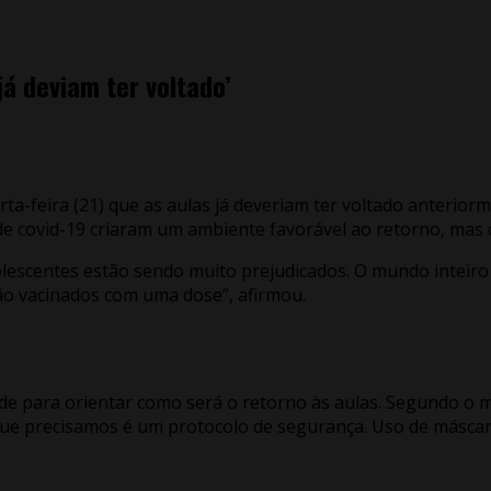
já deviam ter voltado’
ta-feira (21) que as aulas já deveriam ter voltado anterior
de covid-19 criaram um ambiente favorável ao retorno, mas q
dolescentes estão sendo muito prejudicados. O mundo inteiro
tão vacinados com uma dose”, afirmou.
de para orientar como será o retorno às aulas. Segundo o mi
ue precisamos é um protocolo de segurança. Uso de máscara