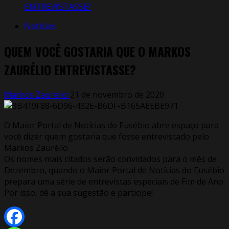
ENTREVISTASSE?
Notícias
QUEM VOCÊ GOSTARIA QUE O MARKOS
ZAURÉLIO ENTREVISTASSE?
Markos Zaurelio
21 de novembro de 2020
O Maior Portal de Notícias do Eusébio abre espaço para
você dizer quem gostaria que fosse entrevistado pelo
Markos Zaurélio.
Os nomes mais citados serão convidados para o mês de
Dezembro, quando o Maior Portal de Notícias do Eusébio
prepara uma série de entrevistas especiais de Fim de Ano.
Por isso, dê a sua sugestão e participe!