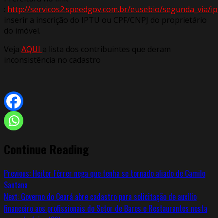
:
http://servicos2.speedgov.com.br/eusebio/segunda_via/ip
inserir a inscrição do IPTU ou CPF/CNPJ do proprietário
do imóvel.
Veja
AQUI
a lista dos contribuintes que deram
inconsistência no cadastro
Continue Reading
Previous:
Heitor Férrer nega que tenha se tornado aliado de Camilo
Santana
Next:
Governo do Ceará abre cadastro para solicitação de auxílio
financeiro aos profissionais do Setor de Bares e Restaurantes nesta