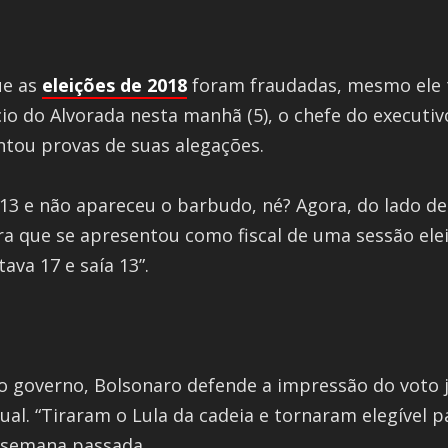
ue as
eleições de 2018
foram fraudadas, mesmo ele t
o do Alvorada nesta manhã (5), o chefe do executivo
ntou provas de suas alegações.
3 e não apareceu o barbudo, né? Agora, do lado de 
a que se apresentou como fiscal de uma sessão elei
tava 17 e saía 13”.
o governo, Bolsonaro defende a impressão do voto já
tual. “Tiraram o Lula da cadeia e tornaram elegível p
 semana passada.