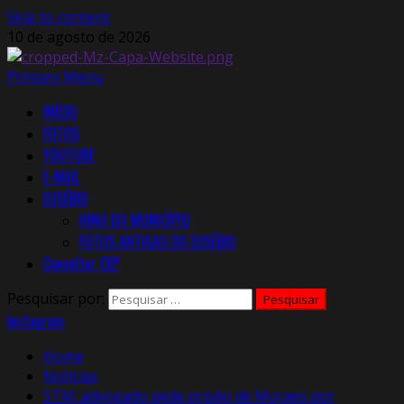
Skip to content
10 de agosto de 2026
Primary Menu
INÍCIO
FOTOS
YOUTUBE
E-MAIL
EUSÉBIO
HINO DO MUNICÍPIO
FOTOS ANTIGAS DO EUSÉBIO
Consultar CEP
Pesquisar por:
Instagram
Home
Notícias
STM: advogado pede prisão de Moraes por