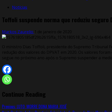
Notícias
Toffoli suspende norma que reduziu seguro 
Markos Zaurelio
1 de janeiro de 2020
O ministro Dias Toffoli, presidente do Supremo Tribunal F
redução dos valores do DPVAT em 2020. Os valores foram di
segue no próximo ano após o Supremo suspender a medida p
Continue Reading
Previous:
LUTO: MORRE DONA MARIA JOSÉ