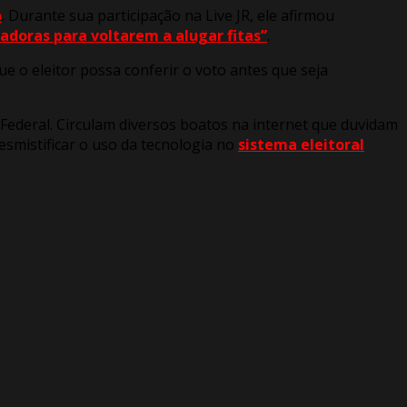
o
. Durante sua participação na Live JR, ele afirmou
cadoras para voltarem a alugar fitas”
.
 o eleitor possa conferir o voto antes que seja
 Federal. Circulam diversos boatos na internet que duvidam
esmistificar o uso da tecnologia no
sistema eleitoral