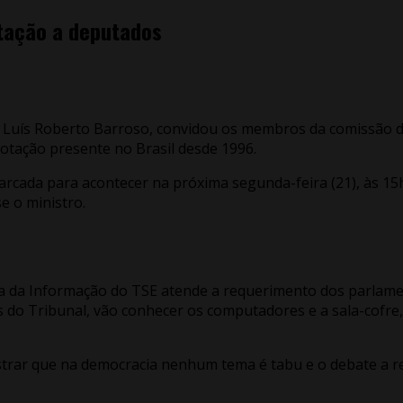
otação a deputados
stro Luís Roberto Barroso, convidou os membros da comissã
otação presente no Brasil desde 1996.
arcada para acontecer na próxima segunda-feira (21), às 15
e o ministro.
logia da Informação do TSE atende a requerimento dos parl
 do Tribunal, vão conhecer os computadores e a sala-cofre,
strar que na democracia nenhum tema é tabu e o debate a re