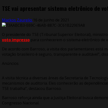
TSE vai apresentar sistema eletrônico de v
Markos Zaurelio
16 de junho de 2021
O presidente do TSE (Tribunal Superior Eleitoral), mini
voto impresso
para conhecerem o sistema eletrônico de v
De acordo com Barroso, a visita dos parlamentares está m
votação brasileiro é seguro, transparente e auditável”, diss
Anúncios
A visita técnica a diversas áreas da Secretaria de Tecno
mecanismos de auditoria. Eles conhecerão as dependências
TSE trabalha”, destacou Barroso.
Barroso reforça ainda que a Justiça Eleitoral busca demon
Congresso Nacional.