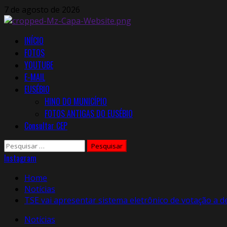
Skip
7 de agosto de 2026
to
content
Primary
INÍCIO
Menu
FOTOS
YOUTUBE
E-MAIL
EUSÉBIO
HINO DO MUNICÍPIO
FOTOS ANTIGAS DO EUSÉBIO
Consultar CEP
Pesquisar
por:
Instagram
Home
Notícias
TSE vai apresentar sistema eletrônico de votação a 
Notícias