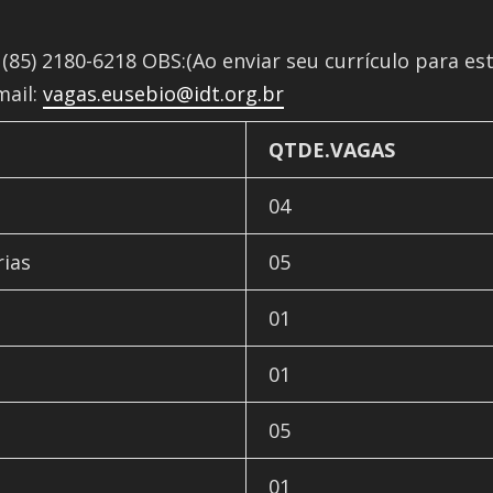
(85) 2180-6218 OBS:(Ao enviar seu currículo para e
mail:
vagas.eusebio@idt.org.br
QTDE.VAGAS
04
rias
05
01
01
05
01