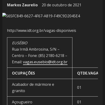
Markos Zaurelio
20 de outubro de 2021
http://www.idt.org.br/vagas-disponiveis
EUSÉBIO
Rua Irmã Ambrosina, S/N –
Centro – Fone: (85) 2180-6218 –
Email:
vagas.eusebio@idt.org.br
OCUPAÇÕES
QTDE.VAGAS
Acabador de mármore e
01
granito
Açougueiro
01