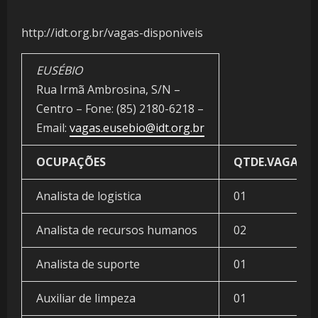
http://idt.org.br/vagas-disponiveis
EUSÉBIO
Rua Irmã Ambrosina, S/N –
Centro – Fone: (85) 2180-6218 –
Email:
vagas.eusebio@idt.org.br
OCUPAÇÕES
QTDE.VAGAS
Analista de logistica
01
Analista de recursos humanos
02
Analista de suporte
01
Auxiliar de limpeza
01