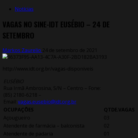
Notícias
VAGAS NO SINE-IDT EUSÉBIO – 24 DE
SETEMBRO
Markos Zaurelio
24 de setembro de 2021
http://www.idt.org.br/vagas-disponiveis
EUSÉBIO
Rua Irmã Ambrosina, S/N – Centro – Fone:
(85) 2180-6218 –
Email:
vagas.eusebio@idt.org.br
OCUPAÇÕES
QTDE.VAGAS
Açougueiro
03
Atendente de farmácia – balconista
02
Atendente de padaria
01