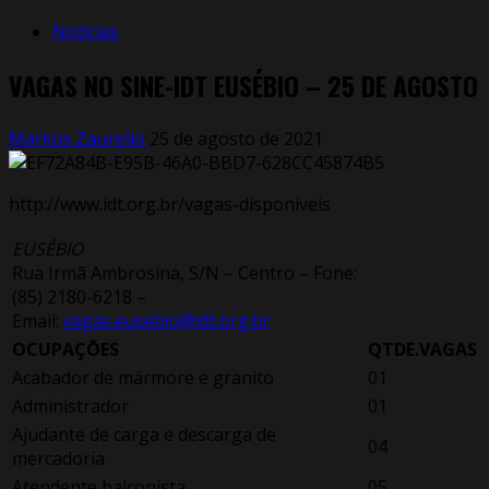
Notícias
VAGAS NO SINE-IDT EUSÉBIO – 25 DE AGOSTO
Markos Zaurelio
25 de agosto de 2021
http://www.idt.org.br/vagas-disponiveis
EUSÉBIO
Rua Irmã Ambrosina, S/N – Centro – Fone:
(85) 2180-6218 –
Email:
vagas.eusebio@idt.org.br
OCUPAÇÕES
QTDE.VAGAS
Acabador de mármore e granito
01
Administrador
01
Ajudante de carga e descarga de
04
mercadoria
Atendente balconista
05