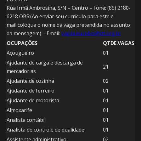
Rua Irmã Ambrosina, S/N – Centro – Fone: (85) 2180-
6218 OBS:(Ao enviar seu currículo para este e-
mail,coloque o nome da vaga pretendida no assunto
da mensagem) – Email:
vagas.eusebio@idt.org.br
OCUPAÇÕES
QTDE.VAGAS
Açougueiro
01
Ajudante de carga e descarga de
21
mercadorias
Ajudante de cozinha
02
Ajudante de ferreiro
01
Ajudante de motorista
01
Almoxarife
01
Analista contábil
01
Analista de controle de qualidade
01
Assistente administrativo
02