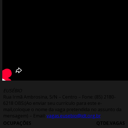
EUSÉBIO
Rua Irmã Ambrosina, S/N – Centro – Fone: (85) 2180-
6218 OBS:(Ao enviar seu currículo para este e-
mail,coloque o nome da vaga pretendida no assunto da
mensagem) – Email:
vagas.eusebio@idt.org.br
OCUPAÇÕES
QTDE.VAGAS