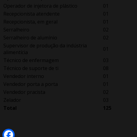
Operador de injetora de plástico
01
Recepcionista atendente
01
Recepcionista, em geral
01
Serralheiro
02
Serralheiro de alumínio
02
Supervisor de produção da indústria
01
alimentícia
Técnico de enfermagem
03
Técnico de suporte de ti
08
Vendedor interno
01
Vendedor porta a porta
01
Vendedor pracista
02
Zelador
03
Total
125