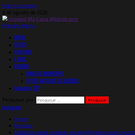
Skip to content
6 de agosto de 2026
Primary Menu
INÍCIO
FOTOS
YOUTUBE
E-MAIL
EUSÉBIO
HINO DO MUNICÍPIO
FOTOS ANTIGAS DO EUSÉBIO
Consultar CEP
Pesquisar por:
Instagram
Home
Notícias
Valdemar pede unidade, elogia Michelle e quer reconci