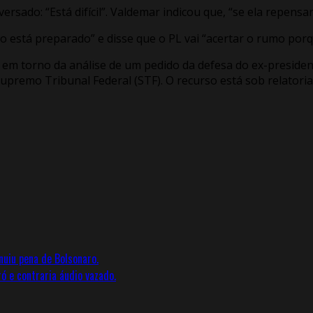
ado: “Está difícil”. Valdemar indicou que, “se ela repensar,
está preparado” e disse que o PL vai “acertar o rumo porqu
m torno da análise de um pedido da defesa do ex-president
Supremo Tribunal Federal (STF). O recurso está sob relatori
nuiu pena de Bolsonaro.
ó e contraria áudio vazado.