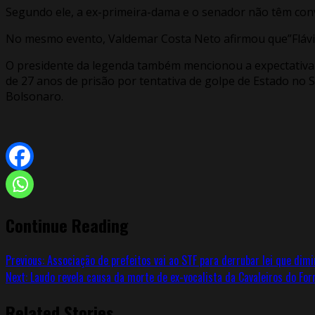
Segundo ele, a ex-primeira-dama e o senador não têm convers
No mesmo evento, Valdemar Costa Neto afirmou que”Flávio 
O presidente da legenda também mencionou a expectativa e
de 27 anos de prisão por tentativa de golpe de Estado no 
Bolsonaro.
Continue Reading
Previous:
Associação de prefeitos vai ao STF para derrubar lei que dimi
Next:
Laudo revela causa da morte de ex-vocalista da Cavaleiros do Forr
Related Stories