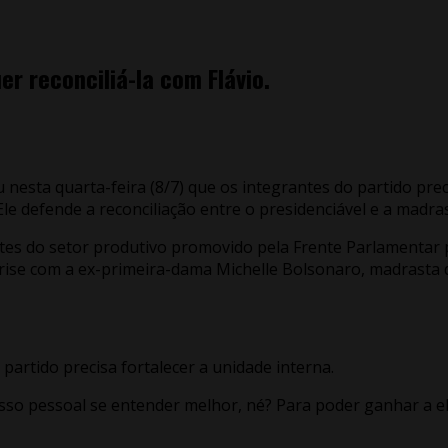
r reconciliá-la com Flávio.
 nesta quarta-feira (8/7) que os integrantes do partido pr
Ele defende a reconciliação entre o presidenciável e a madra
es do setor produtivo promovido pela Frente Parlamentar pe
rise com a ex-primeira-dama Michelle Bolsonaro, madrasta 
partido precisa fortalecer a unidade interna.
so pessoal se entender melhor, né? Para poder ganhar a el