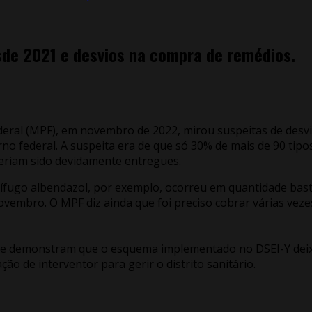
de 2021 e desvios na compra de remédios.
 Federal (MPF), em novembro de 2022, mirou suspeitas de de
erno federal. A suspeita era de que só 30% de mais de 90 t
 teriam sido devidamente entregues.
ugo albendazol, por exemplo, ocorreu em quantidade bastant
embro. O MPF diz ainda que foi preciso cobrar várias veze
se demonstram que o esquema implementado no DSEI-Y deixo
o de interventor para gerir o distrito sanitário.