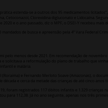
rática estenda-se a outros dos 95 medicamentos licitados”, 
lexina, Cetoconazol, Clorexidina digluconato e Lidocaína. Se
re 2020 e o ano passado, diz o MPF, o DSEI-Y recebeu mais d
10 mandados de busca e apreensão pela 4ª Vara Federal Crimi
mami pelo menos desde 2021. Em recomendação de novembro d
e solicitava a reformulação do plano de trabalho que vinh
nfantil e malária.
 (Roraima) e Fernando Merloto Soave (Amazonas), o documen
 de década e cerca da metade das crianças de até cinco anos 
9, foram registrados 117 óbitos infantis e 1.329 crianças 
altou para 112,38. Já no ano seguinte, apenas nos três prim