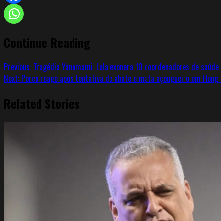
Continue Reading
Previous:
Tragédia Yanomami: Lula exonera 10 coordenadores de saúde 
Next:
Porco reage após tentativa de abate e mata açougueiro em Hong
Related Stories