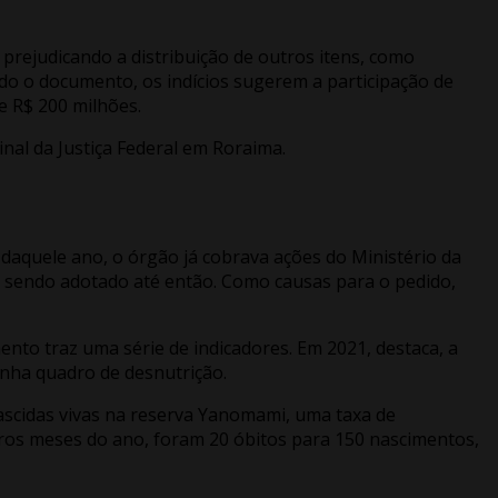
prejudicando a distribuição de outros itens, como
gundo o documento, os indícios sugerem a participação de
e R$ 200 milhões.
nal da Justiça Federal em Roraima.
aquele ano, o órgão já cobrava ações do Ministério da
a sendo adotado até então. Como causas para o pedido,
to traz uma série de indicadores. Em 2021, destaca, a
tinha quadro de desnutrição.
nascidas vivas na reserva Yanomami, uma taxa de
eiros meses do ano, foram 20 óbitos para 150 nascimentos,