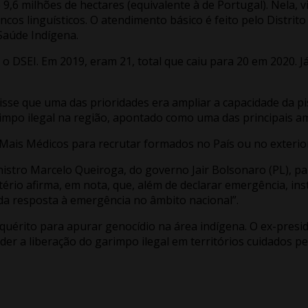
9,6 milhões de hectares (equivalente à de Portugal). Nela, 
ncos linguísticos. O atendimento básico é feito pelo Distri
Saúde Indígena.
DSEI. Em 2019, eram 21, total que caiu para 20 em 2020. Já
disse que uma das prioridades era ampliar a capacidade da pis
rimpo ilegal na região, apontado como uma das principais a
 Mais Médicos para recrutar formados no País ou no exterior
istro Marcelo Queiroga, do governo Jair Bolsonaro (PL), pa
tério afirma, em nota, que, além de declarar emergência, i
a resposta à emergência no âmbito nacional”.
nquérito para apurar genocídio na área indígena. O ex-presi
er a liberação do garimpo ilegal em territórios cuidados pe