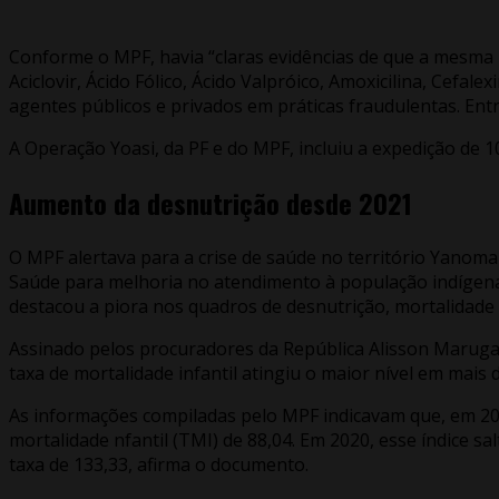
Conforme o MPF, havia “claras evidências de que a mesma p
Aciclovir, Ácido Fólico, Ácido Valpróico, Amoxicilina, Cefa
agentes públicos e privados em práticas fraudulentas. Ent
A Operação Yoasi, da PF e do MPF, incluiu a expedição de 
Aumento da desnutrição desde 2021
O MPF alertava para a crise de saúde no território Yano
Saúde para melhoria no atendimento à população indígena 
destacou a piora nos quadros de desnutrição, mortalidade i
Assinado pelos procuradores da República Alisson Marugal
taxa de mortalidade infantil atingiu o maior nível em mais
As informações compiladas pelo MPF indicavam que, em 201
mortalidade nfantil (TMI) de 88,04. Em 2020, esse índice s
taxa de 133,33, afirma o documento.