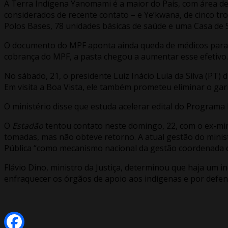
A Terra Indígena Yanomami é a maior do País, com área de 
considerados de recente contato – e Ye’kwana, de cinco tro
Polos Bases, 78 unidades básicas de saúde e uma Casa de 
O documento do MPF aponta ainda queda de médicos para o 
cobrança do MPF, a pasta chegou a aumentar esse efetivo.
No sábado, 21, o presidente Luiz Inácio Lula da Silva (PT) 
Em visita a Boa Vista, ele também prometeu eliminar o ga
O ministério disse que estuda acelerar edital do Programa
O
Estadão
tentou contato neste domingo, 22, com o ex-min
tomadas, mas não obteve retorno. A atual gestão do minis
Pública “como mecanismo nacional da gestão coordenada d
Flávio Dino, ministro da Justiça, determinou que haja um i
enfraquecer os órgãos de apoio aos indígenas e por defend