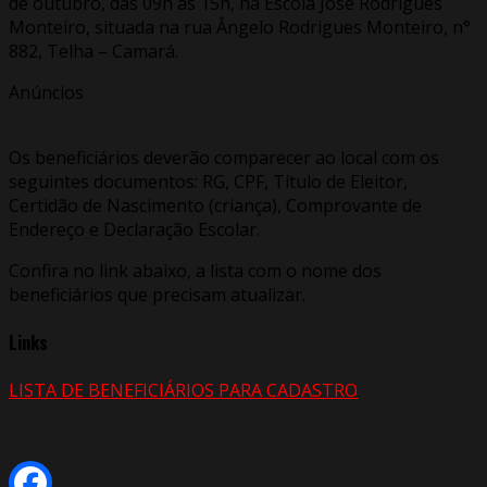
de outubro, das 09h às 15h, na Escola José Rodrigues
Monteiro, situada na rua Ângelo Rodrigues Monteiro, n°
882, Telha – Camará.
Anúncios
Os beneficiários deverão comparecer ao local com os
seguintes documentos: RG, CPF, Título de Eleitor,
Certidão de Nascimento (criança), Comprovante de
Endereço e Declaração Escolar.
Confira no link abaixo, a lista com o nome dos
beneficiários que precisam atualizar.
Links
LISTA DE BENEFICIÁRIOS PARA CADASTRO