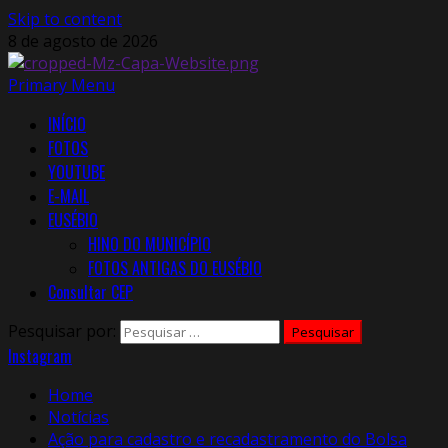
Skip to content
8 de agosto de 2026
Primary Menu
INÍCIO
FOTOS
YOUTUBE
E-MAIL
EUSÉBIO
HINO DO MUNICÍPIO
FOTOS ANTIGAS DO EUSÉBIO
Consultar CEP
Pesquisar por:
Instagram
Home
Notícias
Ação para cadastro e recadastramento do Bolsa