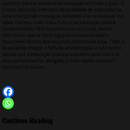
caminho para a melhoria da educação em todo o país. “É
o mais absoluto indicador de qualidade de educação: se
uma criança não consegue aprender a ler e escrever na
idade correta, todo o seu futuro na educação estará
comprometido. Nós fazemos isso no Ceará, somos
referência, mas é um programa universalizável e
financiável dentro dos recursos disponíveis hoje. Todo o
Brasil pode chegar a 90% de alfabetização e não tenho
dúvida que a educação pública brasileira será outra se
esse percentual for atingido o mais rápido possível”,
concluiu Cid Gomes.
Continue Reading