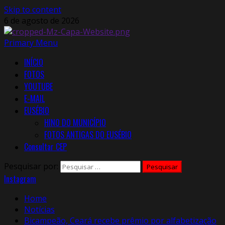
Skip to content
6 de agosto de 2026
Primary Menu
INÍCIO
FOTOS
YOUTUBE
E-MAIL
EUSÉBIO
HINO DO MUNICÍPIO
FOTOS ANTIGAS DO EUSÉBIO
Consultar CEP
Pesquisar por:
Instagram
Home
Notícias
Bicampeão, Ceará recebe prêmio por alfabetização