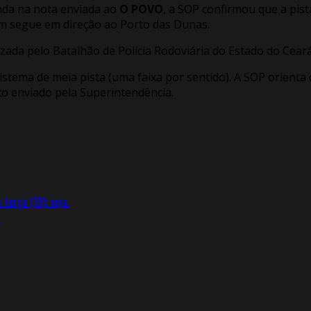
inda na nota enviada ao
O POVO
, a SOP confirmou que a pist
m segue em direção ao Porto das Dunas.
izada pelo Batalhão de Polícia Rodoviária do Estado do Ceará
stema de meia pista (uma faixa por sentido). A SOP orienta
xto enviado pela Superintendência.
erça (19); veja.
.