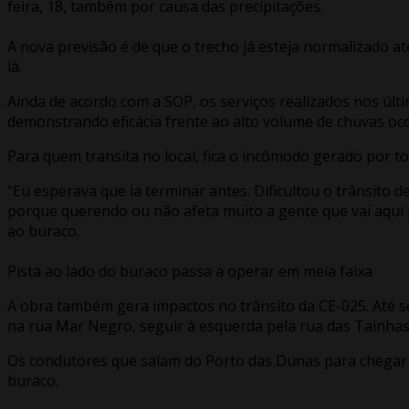
feira, 18, também por causa das precipitações.
A nova previsão é de que o trecho já esteja normalizado a
lá.
Ainda de acordo com a SOP, os serviços realizados nos últ
demonstrando eficácia frente ao alto volume de chuvas oco
Para quem transita no local, fica o incômodo gerado por to
“Eu esperava que ia terminar antes. Dificultou o trânsito
porque querendo ou não afeta muito a gente que vai aqui p
ao buraco.
Pista ao lado do buraco passa a operar em meia faixa
A obra também gera impactos no trânsito da CE-025. Até s
na rua Mar Negro, seguir à esquerda pela rua das Tainhas 
Os condutores que saíam do Porto das Dunas para chegar 
buraco.