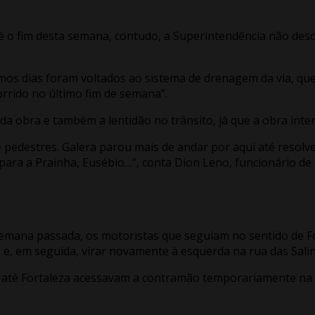
té o fim desta semana, contudo, a Superintendência não des
imos dias foram voltados ao sistema de drenagem da via, que
rrido no último fim de semana”.
da obra e também a lentidão no trânsito, já que a obra inter
 de pedestres. Galera parou mais de andar por aqui até reso
ara a Prainha, Eusébio…”, conta Dion Leno, funcionário de u
emana passada, os motoristas que seguiam no sentido de For
e, em seguida, virar novamente à esquerda na rua das Salin
até Fortaleza acessavam a contramão temporariamente na a