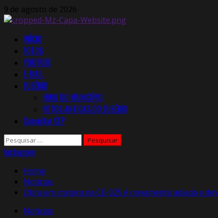
Skip
9 de agosto de 2026
to
content
Primary
INÍCIO
Menu
FOTOS
YOUTUBE
E-MAIL
EUSÉBIO
HINO DO MUNICÍPIO
FOTOS ANTIGAS DO EUSÉBIO
Consultar CEP
Pesquisar
por:
Instagram
Home
Notícias
Obra em cratera na CE-025 é novamente adiada e dev
Notícias