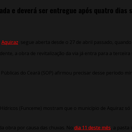
ada e deverá ser entregue após quatro dias 
m
Aquiraz
, segue aberta desde o 27 de abril passado, quand
dente, a obra de revitalização da via já entra para a terce
 Públicas do Ceará (SOP) afirmou precisar desse período mí
dricos (Funceme) mostram que o município de Aquiraz só nã
 da obra por causa das chuvas. No
dia 11 deste mês
, a pasta