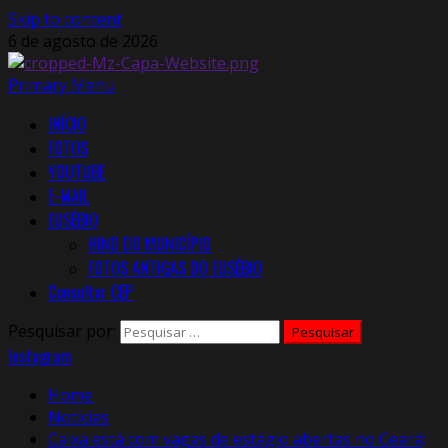
Skip to content
6 de agosto de 2026
Primary Menu
INÍCIO
FOTOS
YOUTUBE
E-MAIL
EUSÉBIO
HINO DO MUNICÍPIO
FOTOS ANTIGAS DO EUSÉBIO
Consultar CEP
Pesquisar por:
Instagram
Home
Notícias
Caixa está com vagas de estágio abertas no Ceará;