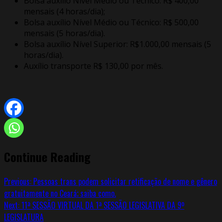
Bolsa auxílio Nível Médio ou Técnico: R$ 400,00
mensais (4 horas/dia);
Bolsa auxílio Nível Médio ou Técnico: R$ 500,00
mensais (5 horas/dia).
Bolsa auxílio Nível Superior: R$1.000,00 mensais (5
horas/dia).
Auxílio transporte R$ 130,00 por mês.
Continue Reading
Previous:
Pessoas trans podem solicitar retificação de nome e gênero
gratuitamente no Ceará; saiba como.
Next:
11ª SESSÃO VIRTUAL DA 1ª SESSÃO LEGISLATIVA DA 9º
LEGISLATURA