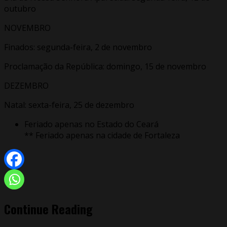
outubro
NOVEMBRO
Finados: segunda-feira, 2 de novembro
Proclamação da República: domingo, 15 de novembro
DEZEMBRO
Natal: sexta-feira, 25 de dezembro
Feriado apenas no Estado do Ceará
** Feriado apenas na cidade de Fortaleza
Continue Reading