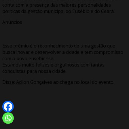
conta com a presença das maiores personalidades
políticas da gestão municipal do Eusébio e do Ceará.
Anúncios
Esse prêmio é o reconhecimento de uma gestão que
busca inovar e desenvolver a cidade e tem compromisso
com o povo eusebiense.
Estamos muito felizes e orgulhosos com tantas
conquistas para nossa cidade.
Disse: Acilon Gonçalves ao chega no local do evento.