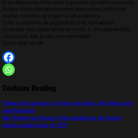
O problema das fake news é que elas circulam com muita
fluidez. Ainda não descobrimos uma maneira eficaz de
acabar com elas, se é que há uma maneira.
Todo o processo de julgamento e de retirada do
conteúdo falso pode demorar muito. E, em uma eleição,
um ou dois dias já são uma eternidade.
Quem viver verá!!!
Continue Reading
Previous:
Obra que afeta o rio Pacoti, em Aquiraz, tem licença e está
sendo fiscalizada
Next:
Eleitores que tiveram o título cancelado por não fazerem
biometria poderão votar em 2020