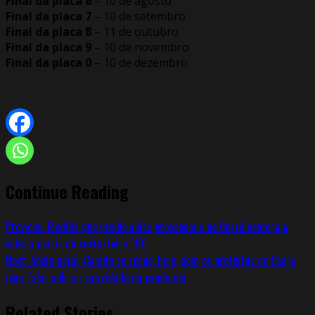
Final da placa 6
– 10 de agosto
Final da placa 7
– 10 de setembro
Final da placa 8
– 11 de outubro
Final da placa 9
– 10 de novembro
Final da placa 0
– 10 de dezembro
Continue Reading
Previous:
Medida que proíbe aulas presenciais no Ceará começa a
valer a partir da sexta-feira (19)
Next:
Apelo geral: Camilo se reúne, hoje, com os prefeitos do Ceará
para falar sobre a gravidade da pandemia
Related Stories