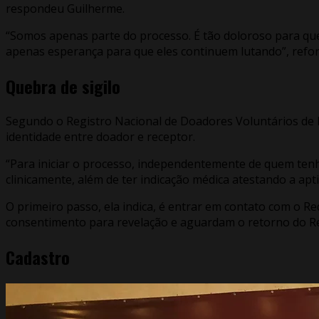
respondeu Guilherme.
“Somos apenas parte do processo. É tão doloroso para que
apenas esperança para que eles continuem lutando”, refo
Quebra de sigilo
Segundo o Registro Nacional de Doadores Voluntários de M
identidade entre doador e receptor.
“Para iniciar o processo, independentemente de quem tenh
clinicamente, além de ter indicação médica atestando a ap
O primeiro passo, ela indica, é entrar em contato com o 
consentimento para revelação e aguardam o retorno do Reg
Cadastro