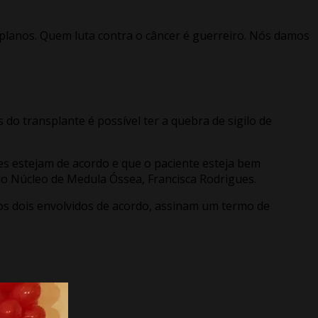
planos. Quem luta contra o câncer é guerreiro. Nós damos
 transplante é possível ter a quebra de sigilo de
es estejam de acordo e que o paciente esteja bem
do Núcleo de Medula Óssea, Francisca Rodrigues.
 os dois envolvidos de acordo, assinam um termo de