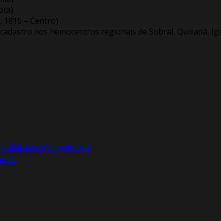
ota)
o, 1816 – Centro)
 cadastro nos hemocentros regionais de Sobral, Quixadá, Ig
imediatamente” a professores
uição”