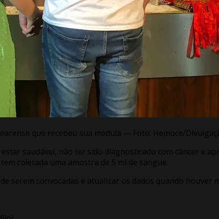
 cearense que recebeu sua medula — Foto: Hemoce/Divulga
s, estar saudável, não ter sido diagnosticado com câncer e a
tem coletada uma amostra de 5 ml de sangue.
o de serem convocadas e atualizar os dados quando houver 
filo)