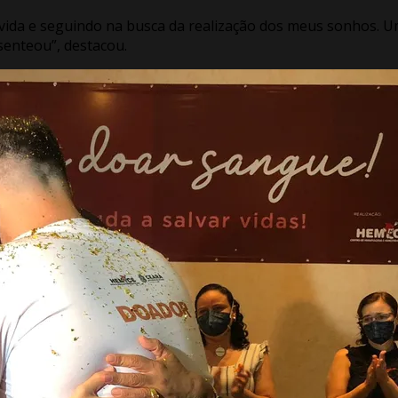
 vida e seguindo na busca da realização dos meus sonhos. 
senteou”, destacou.