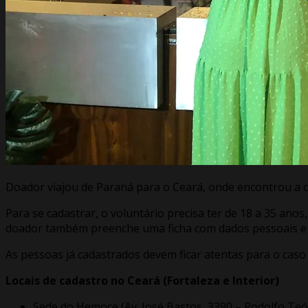
Doador viajou de Paraná para o Ceará, onde encontrou a
Para se cadastrar, o voluntário precisa ter de 18 a 35 ano
doador também preenche uma ficha com dados pessoais e 
As pessoas já cadastrados devem ficar atentas para o cas
Locais de cadastro no Ceará (Fortaleza e Interior)
Sede do Hemoce (Av. José Bastos, 3390 – Rodolfo Teó