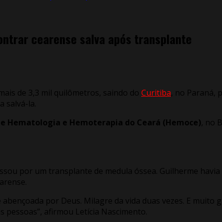
ontrar cearense salva após transplante
mais de 3,3 mil quilômetros, saindo do
Curitiba
, no Paraná, 
 salvá-la.
de Hematologia e Hemoterapia do Ceará (Hemoce)
, no 
passou por um transplante de medula óssea. Guilherme havia
earense.
 e abençoada por Deus. Milagre da vida duas vezes. E muito g
s pessoas”, afirmou Letícia Nascimento.