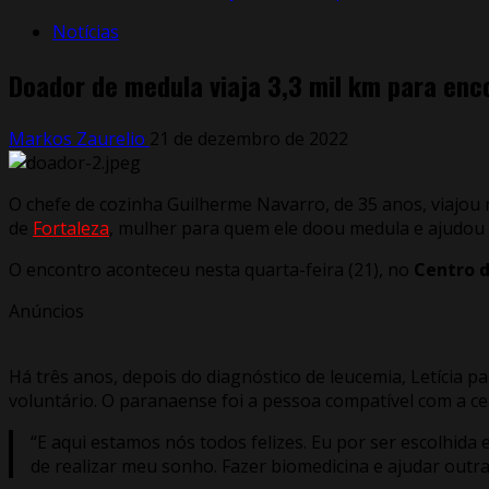
Notícias
Doador de medula viaja 3,3 mil km para enc
Markos Zaurelio
21 de dezembro de 2022
O chefe de cozinha Guilherme Navarro, de 35 anos, viajou 
de
Fortaleza
, mulher para quem ele doou medula e ajudou a
O encontro aconteceu nesta quarta-feira (21), no
Centro 
Anúncios
Há três anos, depois do diagnóstico de leucemia, Letícia 
voluntário. O paranaense foi a pessoa compatível com a c
“E aqui estamos nós todos felizes. Eu por ser escolhida
de realizar meu sonho. Fazer biomedicina e ajudar outra