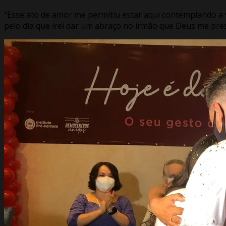
“Esse ato de amor me permitiu estar aqui contemplando a
pelo dia que irei dar um abraço no irmão que Deus me pre