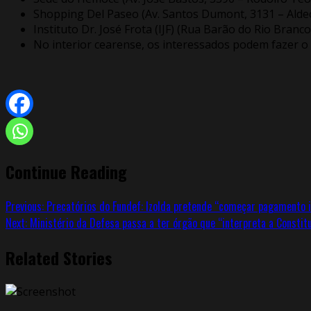
Shopping Del Paseo (Av. Santos Dumont, 3131 – Alde
Instituto Dr. José Frota (IJF) (Rua Barão do Rio Branc
No interior cearense, os interessados podem fazer o
Continue Reading
Previous:
Precatórios do Fundef: Izolda pretende “começar pagamento 
Next:
Ministério da Defesa passa a ter órgão que “interpreta a Constit
Related Stories