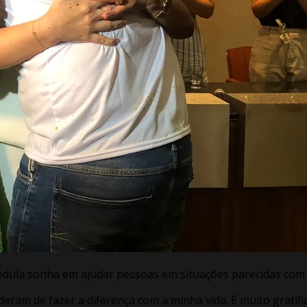
edula sonha em ajudar pessoas em situações parecidas com
ram de fazer a diferença com a minha vida. É muito gratific