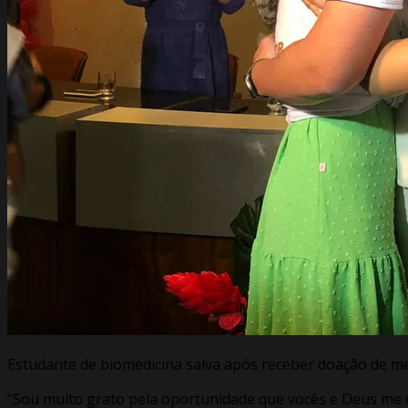
Estudante de biomedicina salva após receber doação de m
“Sou muito grato pela oportunidade que vocês e Deus me de