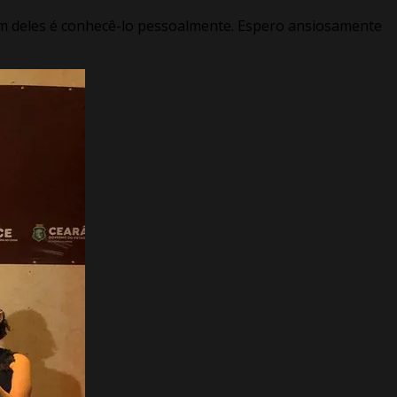
Um deles é conhecê-lo pessoalmente. Espero ansiosamente