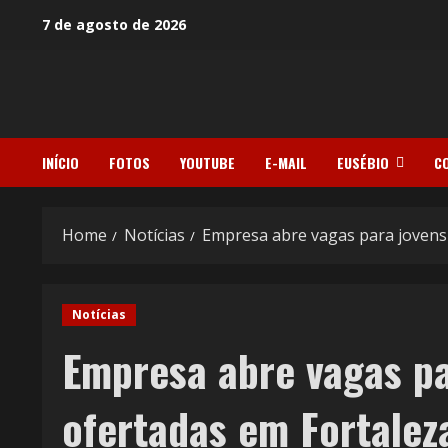
Skip
7 de agosto de 2026
to
content
INÍCIO
FOTOS
YOUTUBE
E-MAIL
EUSÉBIO
C
Home
Notícias
Empresa abre vagas para jovens t
Notícias
Empresa abre vagas par
ofertadas em Fortalez