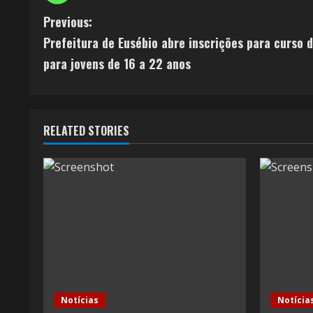
C
Previous:
Prefeitura de Eusébio abre inscrições para curso 
o
para jovens de 16 a 22 anos
n
t
RELATED STORIES
i
n
u
e
R
e
Notícias
Notícia