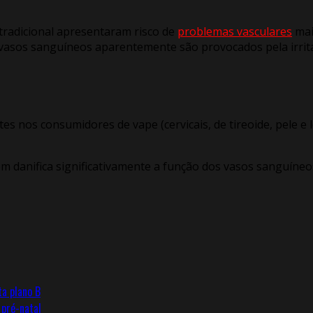
tradicional apresentaram risco de
problemas vasculares
mai
vasos sanguíneos aparentemente são provocados pela irrita
s nos consumidores de vape (cervicais, de tireoide, pele e
m danifica significativamente a função dos vasos sanguíneo
ta plano B
pré-natal