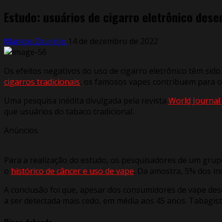
Estudo: usuários de cigarro eletrônico des
Markos Zaurelio
14 de dezembro de 2022
Os efeitos negativos do uso de cigarro eletrônico têm sid
cigarros tradicionais
, os famosos vapes contribuem para o
Uma pesquisa inédita divulgada pela revista
World Journal
que usuários do tabaco tradicional.
Anúncios
Para a realização do estudo, os pesquisadores de um grup
o
histórico de câncer e uso de vape
. Da amostra, 5% dos in
A conclusão foi que, apesar dos consumidores de vape de
a ser detectada mais cedo, em média aos 45 anos. Tabagist