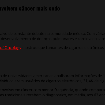
envolvem câncer mais cedo
o alvo de constante debate na comunidade médica. Com várias 
 desenvolvimento de doenças pulmonares e cardiovasculares
 of Oncology
mostrou que fumantes de cigarros eletrônicos
o de universidades americanas analisaram informações de 15
divíduos eram usuários de cigarros eletrônicos, 31,4% de ci
senvolverem câncer com menor frequência, quando comparado
as tradicionais recebem o diagnóstico, em média, aos 63 ano