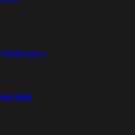
S, diz Arko Advice.
O DE SANGUE.