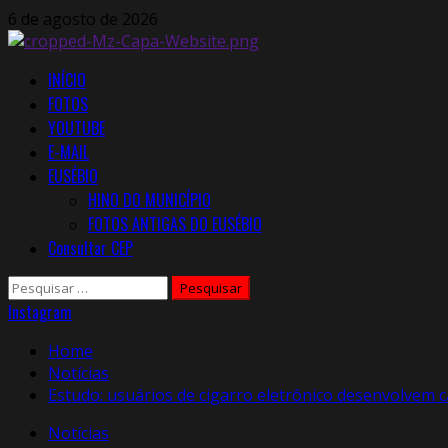
Skip
6 de agosto de 2026
to
content
Primary
INÍCIO
Menu
FOTOS
YOUTUBE
E-MAIL
EUSÉBIO
HINO DO MUNICÍPIO
FOTOS ANTIGAS DO EUSÉBIO
Consultar CEP
Pesquisar
por:
Instagram
Home
Notícias
Estudo: usuários de cigarro eletrônico desenvolvem 
Notícias