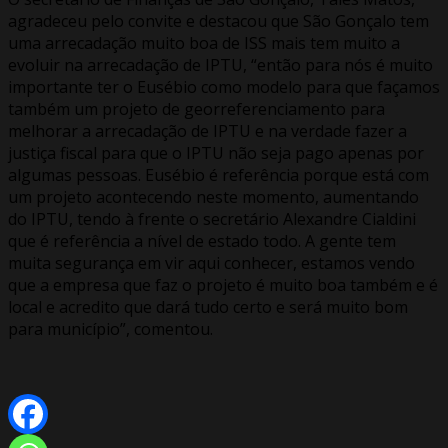
agradeceu pelo convite e destacou que São Gonçalo tem
uma arrecadação muito boa de ISS mais tem muito a
evoluir na arrecadação de IPTU, “então para nós é muito
importante ter o Eusébio como modelo para que façamos
também um projeto de georreferenciamento para
melhorar a arrecadação de IPTU e na verdade fazer a
justiça fiscal para que o IPTU não seja pago apenas por
algumas pessoas. Eusébio é referência porque está com
um projeto acontecendo neste momento, aumentando
do IPTU, tendo à frente o secretário Alexandre Cialdini
que é referência a nível de estado todo. A gente tem
muita segurança em vir aqui conhecer, estamos vendo
que a empresa que faz o projeto é muito boa também e é
local e acredito que dará tudo certo e será muito bom
para município”, comentou.