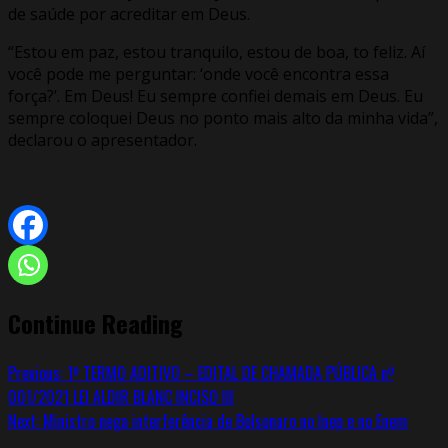
de saúde por acreditar em Deus.
“Estou em paz, estou tranquilo, estou de boa, to feliz. Aí
você pode me perguntar: ‘onde você encontra essa
força?’. Em Deus! Eu sempre confiei demais em Deus. Eu
sempre coloquei Deus no ponto mais alto da minha vida”,
declarou o apresentador.
Continue Reading
Previous:
1º TERMO ADITIVO – EDITAL DE CHAMADA PÚBLICA nº
001/2021 LEI ALDIR BLANC INCISO III
Next:
Ministro nega interferência de Bolsonaro no Inep e no Enem