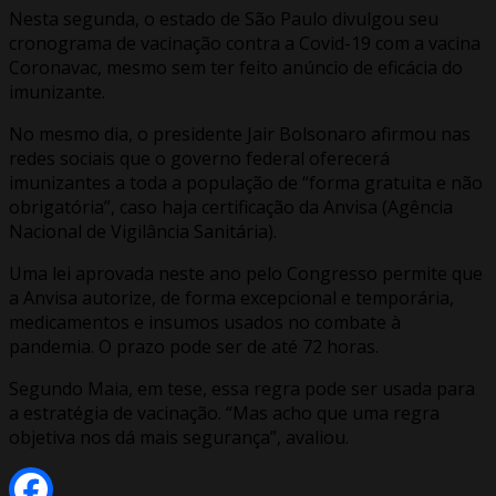
Nesta segunda, o estado de São Paulo divulgou seu
cronograma de vacinação contra a Covid-19 com a vacina
Coronavac, mesmo sem ter feito anúncio de eficácia do
imunizante.
No mesmo dia, o presidente Jair Bolsonaro afirmou nas
redes sociais que o governo federal oferecerá
imunizantes a toda a população de “forma gratuita e não
obrigatória”, caso haja certificação da Anvisa (Agência
Nacional de Vigilância Sanitária).
Uma lei aprovada neste ano pelo Congresso permite que
a Anvisa autorize, de forma excepcional e temporária,
medicamentos e insumos usados no combate à
pandemia. O prazo pode ser de até 72 horas.
Segundo Maia, em tese, essa regra pode ser usada para
a estratégia de vacinação. “Mas acho que uma regra
objetiva nos dá mais segurança”, avaliou.