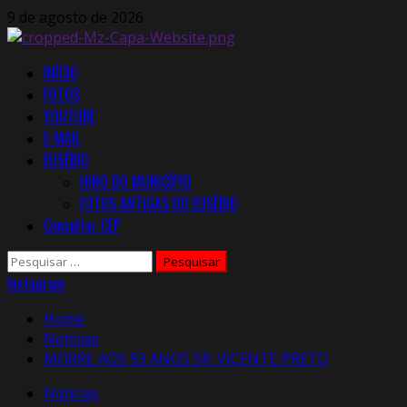
Skip
9 de agosto de 2026
to
content
Primary
INÍCIO
Menu
FOTOS
YOUTUBE
E-MAIL
EUSÉBIO
HINO DO MUNICÍPIO
FOTOS ANTIGAS DO EUSÉBIO
Consultar CEP
Pesquisar
por:
Instagram
Home
Notícias
MORRE AOS 93 ANOS SR. VICENTE PRETO
Notícias