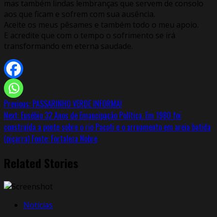
mas também lindas lembranças que servem de consolo
aos que ficam e sofrem com sua ausência.
Aceite os meus pêsames e também todo o meu apoio.
E acredite que com o tempo o sofrimento se irá
transformando em eterna saudade.
Continue
Previous:
PASSARINHO VERDE INFORMA!
Next:
Eusébio 32 Anos de Emancipação Política. Em 1980 foi
Reading
construída a ponte sobre o rio Pacoti e o arruamento em areia batida
(piçarra) Fonte: Fortaleza Nobre
Related Stories
Notícias