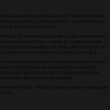
ições da vacina Pfizer contra a Covid-19 foram destinadas
e forma gradativa a outros municípios, seguindo critérios
ários de gestantes e puérperas.
distribuição do imunizante utilizando o saldo remanescente
ssa de vacina da Pfizer, o intuito do Estado é estender o
mplados com doses deste lote, inclui, além da Capital, as
poca, Limoeiro do Norte, Maracanaú, Russas e Tianguá.
e manejos específicos, após rigorosa análise de critérios
enamento e Distribuição de Imunobiológicos (Ceadim).
porte e aplicação do imunizante. O transporte para as
consolidadas desde o início da vacinação.
es Bipartite (CIB – 55/2021), ainda precisam de adequação
 e Tauá.