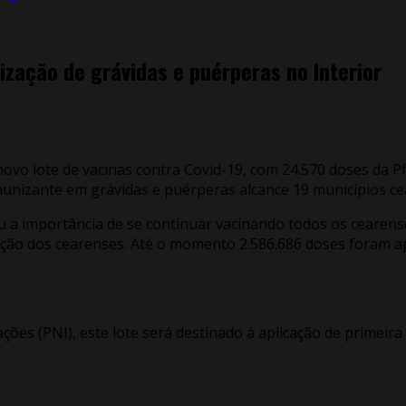
nização de grávidas e puérperas no Interior
 novo lote de vacinas contra Covid-19, com 24.570 doses da 
 imunizante em grávidas e puérperas alcance 19 municípios c
u a importância de se continuar vacinando todos os cearens
ção dos cearenses. Até o momento 2.586.686 doses foram ap
ões (PNI), este lote será destinado à aplicação de primeir