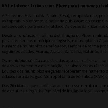
RMF e Interior terão vacina Pfizer para imunizar grávi
A Secretaria Estadual da Saúde (Sesa), recapitula que, por
às capitais. No entanto, a partir da publicação do Ofício 
estabelecidos para essa finalidade. As doses da Pfizer nas
Desde a conclusão da última distribuição de Pfizer realiza
para atender aos municípios elegíveis, contemplando Aquir
número de municípios beneficiados, sempre de forma proporc
seguintes cidades: Acaraú, Aracati, Barbalha, Baturité, Br
Os municípios só são considerados aptos a realizar a imun
de armazenamento e distribuição, incluindo visitas técnica
Equipes dos municípios elegíveis receberam treinamento d
cidades fora da Região Metropolitana de Fortaleza (RMF) é 
Das 26 cidades que manifestaram interesse em atuar com d
de estrutura e logística (em nível de instância local), os mu