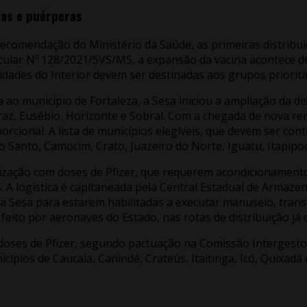
das e puérperas
 recomendação do Ministério da Saúde, as primeiras distribu
Circular Nº 128/2021/SVS/MS, a expansão da vacina acontece d
 cidades do Interior devem ser destinadas aos grupos priorit
da ao município de Fortaleza, a Sesa iniciou a ampliação da 
az, Eusébio, Horizonte e Sobral. Com a chegada de nova reme
ional. A lista de municípios elegíveis, que devem ser conte
ejo Santo, Camocim, Crato, Juazeiro do Norte, Iguatu, Itapi
ização com doses de Pfizer, que requerem acondicionamento 
s. A logística é capitaneada pela Central Estadual de Armaz
a Sesa para estarem habilitadas a executar manuseio, trans
feito por aeronaves do Estado, nas rotas de distribuição já 
oses de Pfizer, segundo pactuação na Comissão Intergestor
nicípios de Caucaia, Canindé, Crateús, Itaitinga, Icó, Quixadá