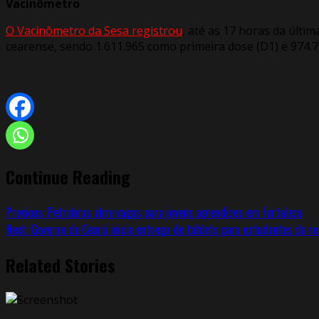
Vacinômetro
O Vacinômetro da Sesa registrou
, até as 17 horas da últim
cearense, sendo 1.611.965 como primeira dose (D1) e 974.
Continue Reading
Previous:
Petrobras abre vagas para jovens aprendizes em Fortaleza
Next:
Governo do Ceará inicia entrega de tablets para estudantes da re
Related Stories