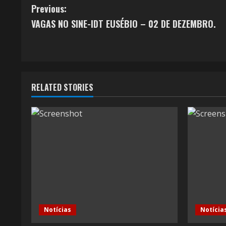
C
Previous:
VAGAS NO SINE-IDT EUSÉBIO – 02 DE DEZEMBRO.
o
n
t
RELATED STORIES
i
n
u
e
R
e
Notícias
Notícia
a