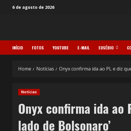
Skip
6 de agosto de 2026
to
content
INÍCIO
FOTOS
YOUTUBE
E-MAIL
EUSÉBIO
C
Home
Notícias
Onyx confirma ida ao PL e diz que
Notícias
Onyx confirma ida ao P
lado de Bolsonaro’