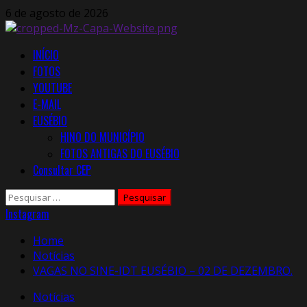
Skip
6 de agosto de 2026
to
content
Primary
INÍCIO
Menu
FOTOS
YOUTUBE
E-MAIL
EUSÉBIO
HINO DO MUNICÍPIO
FOTOS ANTIGAS DO EUSÉBIO
Consultar CEP
Pesquisar
por:
Instagram
Home
Notícias
VAGAS NO SINE-IDT EUSÉBIO – 02 DE DEZEMBRO.
Notícias