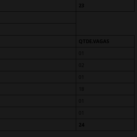
23
QTDE.VAGAS
01
02
01
18
01
01
24