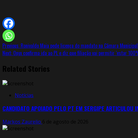
Continue
Previous:
Ronivaldo Maia pede licença do mandato na Câmara Municipal 
Next:
Onyx confirma ida ao PL e diz que filiação vai permitir ‘estar 100
Reading
Related Stories
Notícias
CANDIDATO APOIADO PELO PT EM SERGIPE ARTICULOU 
Markos Zaurelio
6 de agosto de 2026