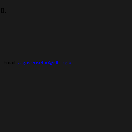
RO.
– Email:
vagas.eusebio@idt.org.br