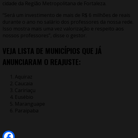
cidade da Região Metropolitana de Fortaleza.
“Será um investimento de mais de R$ 6 milhões de reais
durante o ano no salário dos professores da nossa rede.
Isso mostra mais uma vez valorização e respeito aos
nossos professores”, disse o gestor.
VEJA LISTA DE MUNICÍPIOS QUE JÁ
ANUNCIARAM O REAJUSTE:
Aquiraz
Caucaia
Caririaçu
Eusébio
Maranguape
Paraipaba