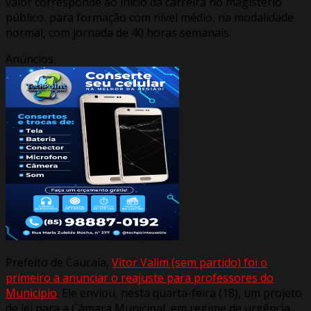
valor corresponde ao início da carreira no magistério
público, para formação com nível médio, na modalidade
normal, com jornada de 40 horas semanais.
Anúncios
Prefeito de Caucaia,
Vitor Valim (sem partido) foi o
primeiro a anunciar o reajuste para professores do
Município
. Ele enviou, nesta quarta-feira (18), um projeto
de lei para a Câmara Municipal, em regime de urgência,