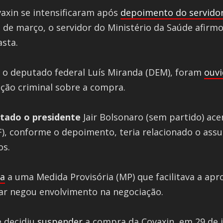
axin se intensificaram após
depoimento do servido
 de março, o servidor do Ministério da Saúde afirmo
sta.
, o deputado federal Luís Miranda (DEM), foram
ouv
ação criminal sobre a compra.
rtado o presidente
Jair Bolsonaro (sem partido) ace
(PF), conforme o depoimento, teria relacionado o ass
os.
a
a uma Medida Provisória (MP) que facilitava a ap
tar negou envolvimento na negociação.
e decidiu
suspender
a compra da Covaxin, em 29 de j