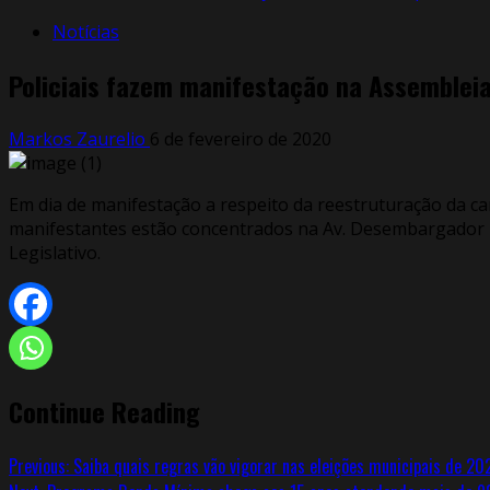
Notícias
Policiais fazem manifestação na Assembleia
Markos Zaurelio
6 de fevereiro de 2020
Em dia de manifestação a respeito da reestruturação da carr
manifestantes estão concentrados na Av. Desembargador 
Legislativo.
Continue Reading
Previous:
Saiba quais regras vão vigorar nas eleições municipais de 20