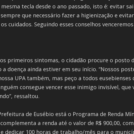
esma tecla desde o ano passado, isto é: evitar sai
empre que necessário fazer a higienização e evita
os cuidados. Seguindo esses conselhos venceremos e
nos primeiros sintomas, o cidadão procure o posto
do a doença ainda estiver em seu início. “Nossos po
 nossa UPA também, mas peço a todos eusebienses q
nguém consegue vencer esse inimigo invisível, que
ndo”, ressaltou.
Prefeitura de Eusébio está o Programa de Renda Mín
 complementa a renda até o valor de R$ 900,00, com
 e dedicar 100 horas de trabalho/mês para o municípi